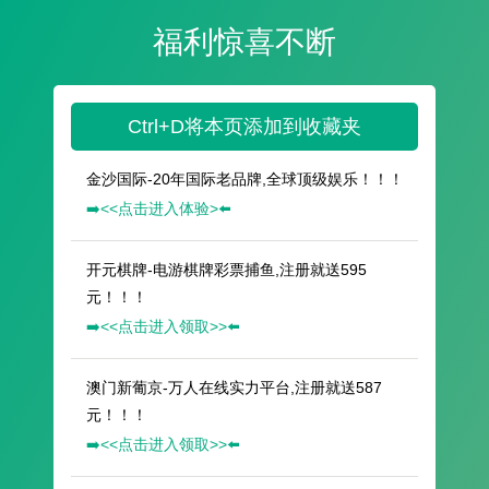
福利惊喜不断
Ctrl+D将本页添加到收藏夹
金沙国际-20年国际老品牌,全球顶级娱乐！！！
➡️<<点击进入体验>⬅️
开元棋牌-电游棋牌彩票捕鱼,注册就送595
元！！！
➡️<<点击进入领取>>⬅️
澳门新葡京-万人在线实力平台,注册就送587
元！！！
➡️<<点击进入领取>>⬅️