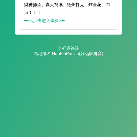
财神捕鱼、真人视讯、德州扑克、炸金花、21
点！！！
➡️<<点击进入体验>⬅️
© 好运连连
易记域名:HaoPinPai.vip(好品牌拼音)